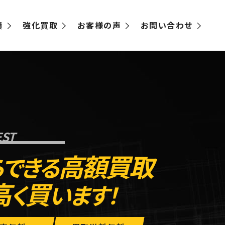
績
強化買取
お客様の声
お問い合わせ
ST
高額買取
らできる
高
買
く
います！