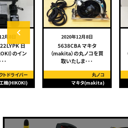
年12月8日
2020年12月8日
22LYPK 日
5638CBA マキタ
KOKI）のイン
（makita）の丸ノコを買
･･･
取いたしま･･･
クトドライバー
丸ノコ
機(HIKOKI)
マキタ(makita)