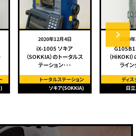
2020年12月4日
2020
iX-1005 ソキア
G10SB
ー
（SOKKIA）のトータルス
（HiKOK
テーション･･･
ライン
ー
トータルステーション
ディス
)
ソキア(SOKKIA)
日立工