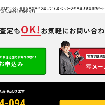
源と同じぐらい良質な電気を作り出してくれるインバータ発電機は建設関係やイ
があるため強化買取中です！
OK!
て査定も
お気軽にお問い合わ
写真で簡単
の
友達追加で簡単やり取り！
定お申込み
写メー
込みも承ります
4-094