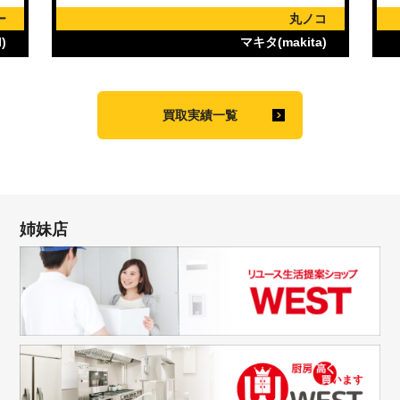
ー
丸ノコ
)
マキタ(makita)
買取実績一覧
姉妹店