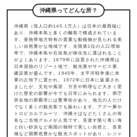
沖縄県ってどんな所？
沖縄県（現人口約145.1万人）は日本の最西端に
あり、沖縄本島と多くの離島で構成されていま
す。亜熱帯地方特有の貴重な動植物が見られる美
しい自然豊かな地域です。全国第1位の人口増加
率で、沖縄本島や石垣島が移住先に選ばれること
がよくあります。1879年に設置された沖縄県は
日本屈指のリゾート地で、観光業やサービス業、
建設業が盛んです。1945年、太平洋戦争後に米
軍の占領下に置かれ、1972年に日本に返還され
ましたが、文化や風習、方言や料理など大きく受
けた歴史の影響が今でも日常にみられます。県庁
所在地の那覇市には繁華街があり、地元の人だけ
でなく多くの観光客でも賑わいます。アグー豚や
トロピカルフルーツ、沖縄そばなどたくさんの有
名なご当地グルメが人気です。見渡す限り青い海
と白い砂浜など南国の独特で美しい自然と、首里
城など国際色豊かな観光スポットがあり、レジャ