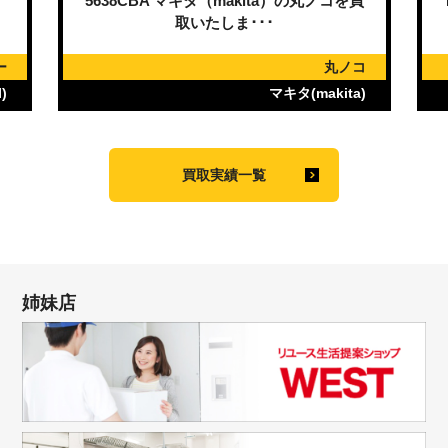
）
5638CBA マキタ（makita）の丸ノコを買
取いたしま･･･
ー
丸ノコ
)
マキタ(makita)
買取実績一覧
姉妹店