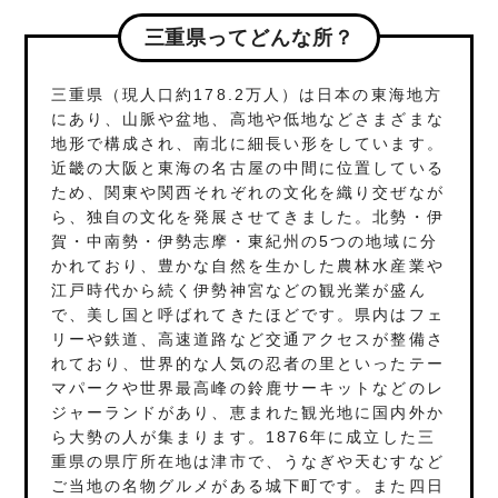
三重県ってどんな所？
三重県（現人口約178.2万人）は日本の東海地方
にあり、山脈や盆地、高地や低地などさまざまな
地形で構成され、南北に細長い形をしています。
近畿の大阪と東海の名古屋の中間に位置している
ため、関東や関西それぞれの文化を織り交ぜなが
ら、独自の文化を発展させてきました。北勢・伊
賀・中南勢・伊勢志摩・東紀州の5つの地域に分
かれており、豊かな自然を生かした農林水産業や
江戸時代から続く伊勢神宮などの観光業が盛ん
で、美し国と呼ばれてきたほどです。県内はフェ
リーや鉄道、高速道路など交通アクセスが整備さ
れており、世界的な人気の忍者の里といったテー
マパークや世界最高峰の鈴鹿サーキットなどのレ
ジャーランドがあり、恵まれた観光地に国内外か
ら大勢の人が集まります。1876年に成立した三
重県の県庁所在地は津市で、うなぎや天むすなど
ご当地の名物グルメがある城下町です。また四日