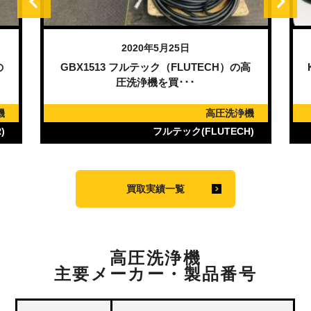
2020年5月25日
の
GBX1513 フルテック（FLUTECH）の高
圧洗浄機を買･･･
機
高圧洗浄機
)
フルテック(FLUTECH)
買取実績一覧
高圧洗浄機
主要メーカー・製品番号