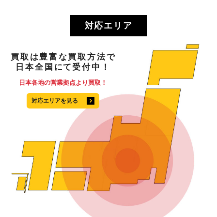
対応エリア
買取
は
豊富
な
買取方法
で
日本全国
にて
受付中！
日本各地の営業拠点より買取！
対応エリアを見る