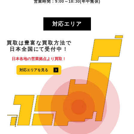
営業時間：9:00～18:30(年中無休)
対応エリア
買取
は
豊富
な
買取方法
で
日本全国
にて
受付中！
日本各地の営業拠点より買取！
対応エリアを見る