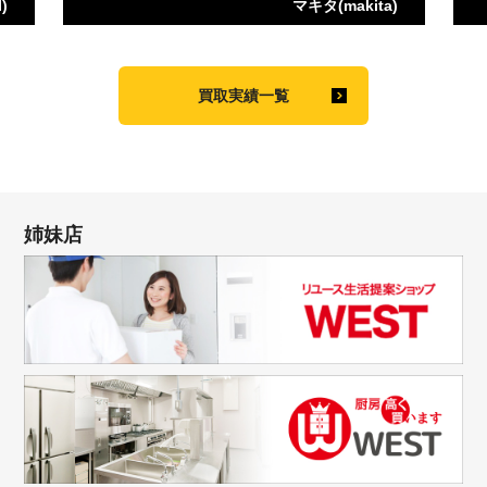
)
マキタ(makita)
買取実績一覧
姉妹店