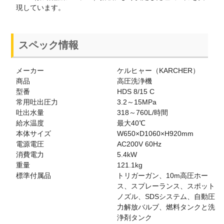
現しています。
スペック情報
メーカー
ケルヒャー（KARCHER）
商品
高圧洗浄機
型番
HDS 8/15 C
常用吐出圧力
3.2～15MPa
吐出水量
318～760L/時間
給水温度
最大40℃
本体サイズ
W650×D1060×H920mm
電源電圧
AC200V 60Hz
消費電力
5.4kW
重量
121.1kg
標準付属品
トリガーガン、10m高圧ホー
ス、スプレーランス、スポット
ノズル、SDSシステム、自動圧
力解放バルブ、燃料タンクと洗
浄剤タンク