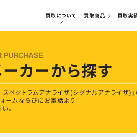
買取について
買取商品
買取実
買取の流れ
宅配買取
メーカーから探す
出張買取
 スペクトラムアナライザ(シグナルアナライザ)」
フォームならびにお電話より
い。