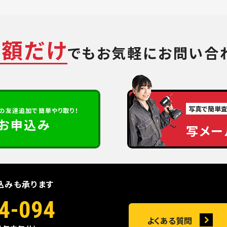
金額だけ
でも
お気軽にお問い合
写真で簡単
の
友達追加で簡単やり取り！
定お申込み
写メー
込みも承ります
4-094
よくある質問