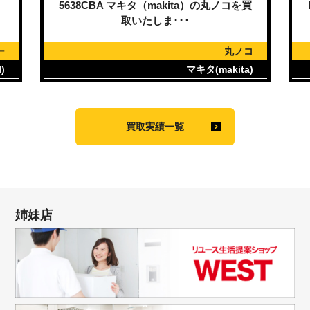
）
5638CBA マキタ（makita）の丸ノコを買
取いたしま･･･
ー
丸ノコ
)
マキタ(makita)
買取実績一覧
姉妹店