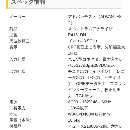
スペック情報
メーカー
アドバンテスト（ADVANTES
T）
商品
スペクトラムアナライザ
型番
R4131DN
周波数範囲
10kHz～3.5GHz
表示
CRT画面上に表示、分解能最大
1kHz
入力仕様
75ΩN型コネクタ、最大入力レ
ベル127dBμ,±25VDCmax
出力仕様
モニタ出力（イヤホン）、レコ
ーダ出力、IF出力、ビデオ出
力、GPIBデータ出力、プロッタ
インターフェース、校正用出
力、TG用出力
電源
AC90～132V 48～66Hz
消費電力
120VA以下
寸法
W300×D460×H177mm
重量（本体）
10.5kg
付属品
ヒューズ218005×2個、六角レ