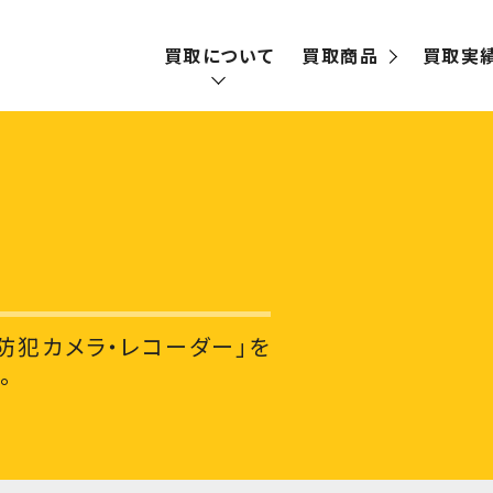
買取について
買取商品
買取実
買取の流れ
宅配買取
出張買取
防犯カメラ・レコーダー」を
。