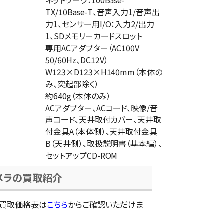
ネットワーク：100Base-
TX/10Base-T、音声入力1/音声出
力1、センサー用I/O：入力2/出力
1、SDメモリーカードスロット
専用ACアダプター（AC100V
50/60Hz、DC12V）
W123×D123×H140mm（本体の
み、突起部除く）
約640g（本体のみ）
ACアダプター、ACコード、映像/音
声コード、天井取付カバー、天井取
付金具A（本体側）、天井取付金具
B（天井側）、取扱説明書（基本編）、
セットアップCD-ROM
メラの買取紹介
の買取価格表は
こちら
からご確認いただけま