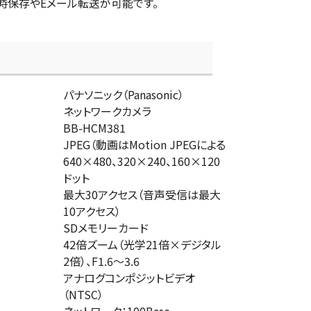
時保存やEメール転送が可能です。
パナソニック（Panasonic）
ネットワークカメラ
BB-HCM381
JPEG（動画はMotion JPEGによる
640×480、320×240、160×120
ドット
最大30アクセス（音声受信は最大
10アクセス）
SDメモリーカード
42倍ズーム（光学21倍×デジタル
2倍）、F1.6～3.6
アナログコンポジットビデオ
（NTSC）