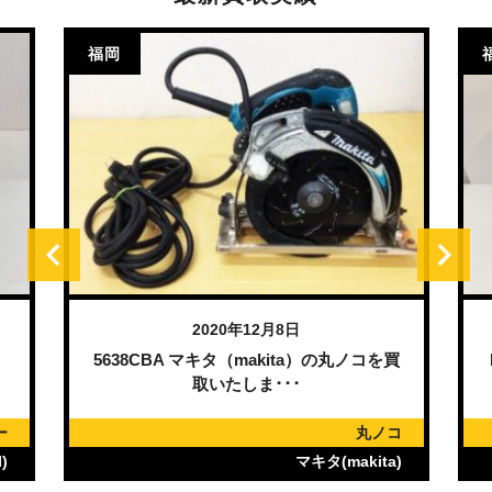
福岡
2020年12月8日
）
5638CBA マキタ（makita）の丸ノコを買
取いたしま･･･
ー
丸ノコ
)
マキタ(makita)