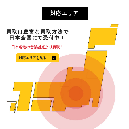
対応エリア
買取
は
豊富
な
買取方法
で
日本全国
にて
受付中！
日本各地の営業拠点より買取！
対応エリアを見る