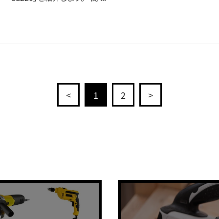
<
1
2
>