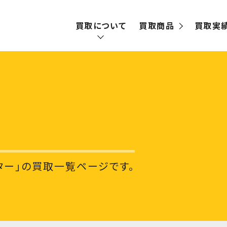
買取について
買取商品
買取実
買取の流れ
宅配買取
出張買取
ター」の買取一覧ページです。