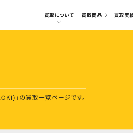
買取について
買取商品
買取実
買取の流れ
宅配買取
出張買取
KOKI)」の買取一覧ページです。