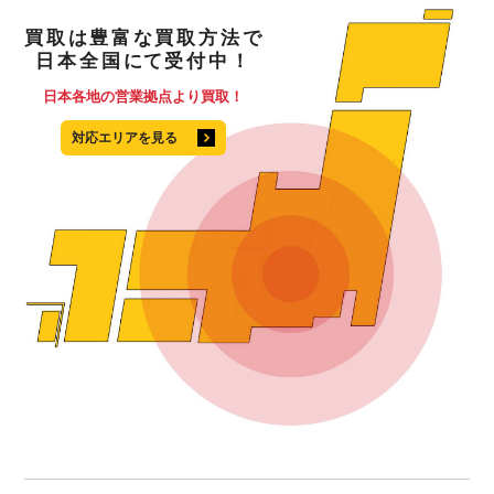
買取
は
豊富
な
買取方法
で
日本全国
にて
受付中！
日本各地の営業拠点より買取！
対応エリアを見る