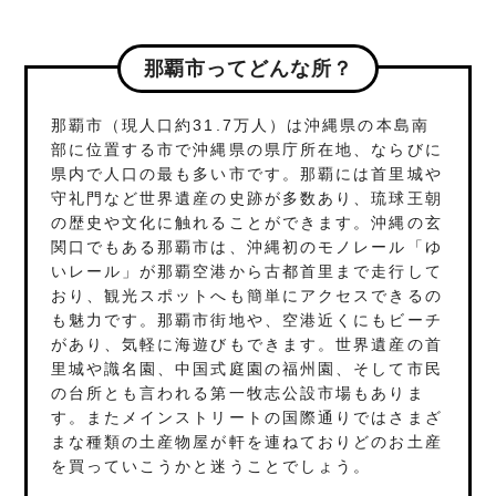
那覇市ってどんな所？
那覇市（現人口約31.7万人）は沖縄県の本島南
部に位置する市で沖縄県の県庁所在地、ならびに
県内で人口の最も多い市です。那覇には首里城や
守礼門など世界遺産の史跡が多数あり、琉球王朝
の歴史や文化に触れることができます。沖縄の玄
関口でもある那覇市は、沖縄初のモノレール「ゆ
いレール」が那覇空港から古都首里まで走行して
おり、観光スポットへも簡単にアクセスできるの
も魅力です。那覇市街地や、空港近くにもビーチ
があり、気軽に海遊びもできます。世界遺産の首
里城や識名園、中国式庭園の福州園、そして市民
の台所とも言われる第一牧志公設市場もありま
す。またメインストリートの国際通りではさまざ
まな種類の土産物屋が軒を連ねておりどのお土産
を買っていこうかと迷うことでしょう。