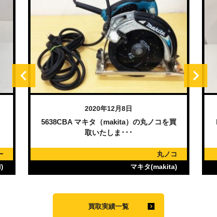
2020年12月8日
）
5638CBA マキタ（makita）の丸ノコを買
取いたしま･･･
ー
丸ノコ
)
マキタ(makita)
買取実績一覧