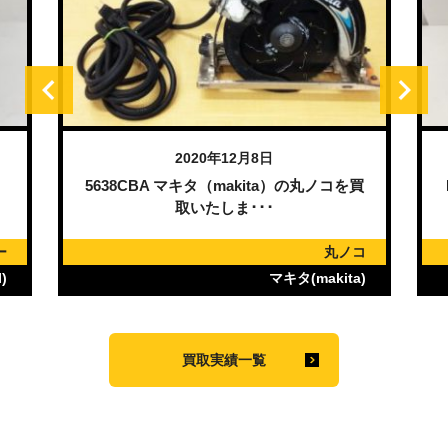
2020年12月8日
）
5638CBA マキタ（makita）の丸ノコを買
取いたしま･･･
ー
丸ノコ
)
マキタ(makita)
買取実績一覧