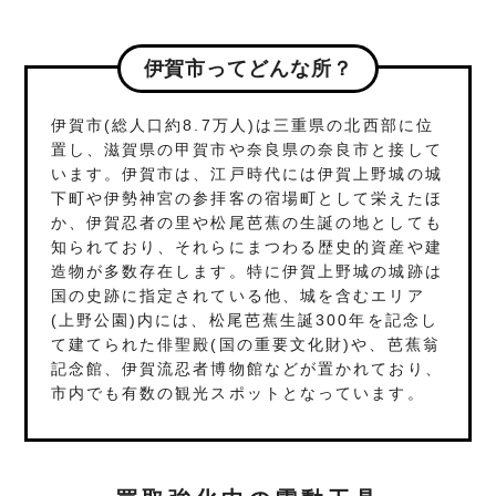
伊賀市ってどんな所？
伊賀市(総人口約8.7万人)は三重県の北西部に位
置し、滋賀県の甲賀市や奈良県の奈良市と接して
います。伊賀市は、江戸時代には伊賀上野城の城
下町や伊勢神宮の参拝客の宿場町として栄えたほ
か、伊賀忍者の里や松尾芭蕉の生誕の地としても
知られており、それらにまつわる歴史的資産や建
造物が多数存在します。特に伊賀上野城の城跡は
国の史跡に指定されている他、城を含むエリア
(上野公園)内には、松尾芭蕉生誕300年を記念し
て建てられた俳聖殿(国の重要文化財)や、芭蕉翁
記念館、伊賀流忍者博物館などが置かれており、
市内でも有数の観光スポットとなっています。