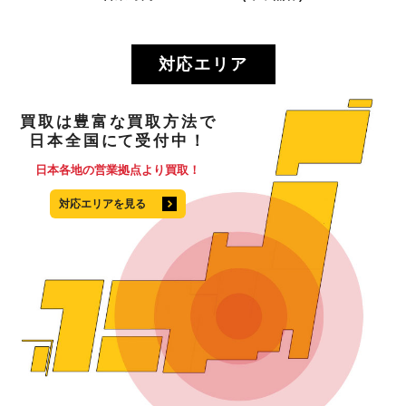
対応エリア
買取
は
豊富
な
買取方法
で
日本全国
にて
受付中！
日本各地の営業拠点より買取！
対応エリアを見る