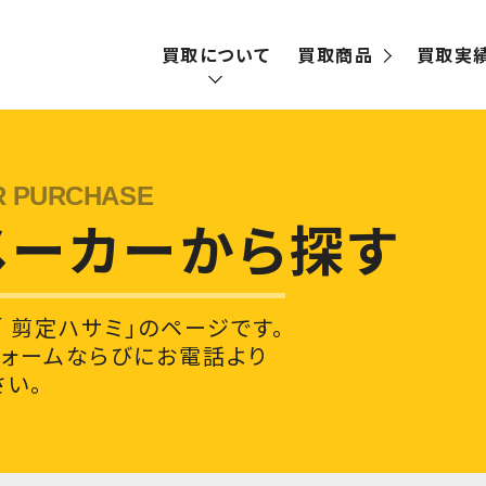
買取について
買取商品
買取実
買取の流れ
宅配買取
メーカーから探す
出張買取
 剪定ハサミ」のページです。
フォームならびにお電話より
い。