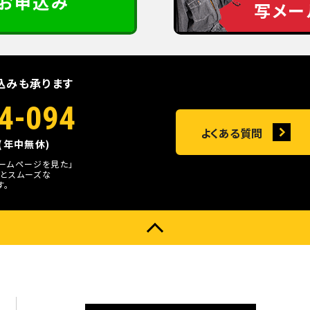
定お申込み
写メー
込みも承ります
4-094
よくある質問
0(年中無休)
ホームページを見た」
とスムーズな
す。