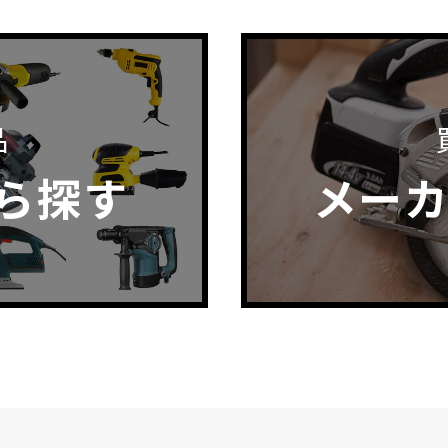
品
ら探す
メー