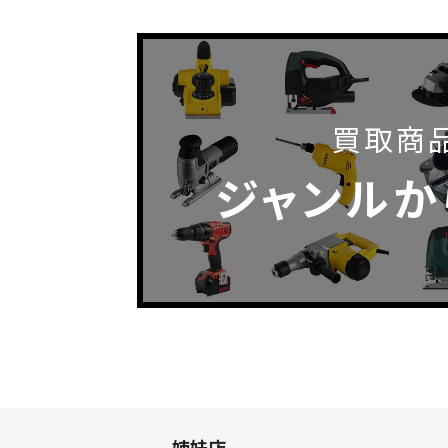
買取商
ジャンルか
姉妹店