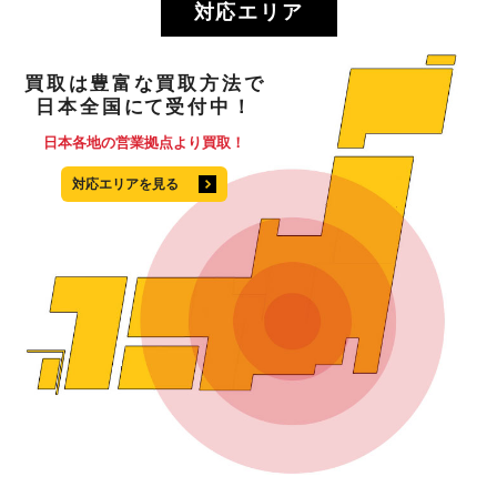
対応エリア
買取
は
豊富
な
買取方法
で
日本全国
にて
受付中！
日本各地の営業拠点より買取！
対応エリアを見る