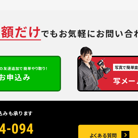
金額だけ
でも
お気軽にお問い合
写真で簡単
の
友達追加で簡単やり取り！
定お申込み
写メー
込みも承ります
4-094
よくある質問