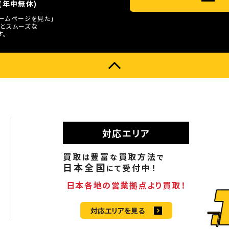
0(年中無休)
ホームページを見た」
とスムーズな
す。
対応エリア
買取
豊富
買取方法
は
な
で
日本全国
受付中！
にて
日本各地の営業拠点より買取！
対応エリアを見る