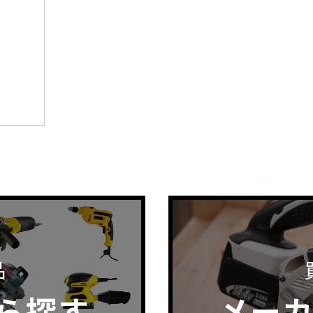
品
ら探す
メー