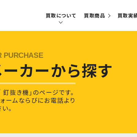
買取について
買取商品
買取実
買取の流れ
宅配買取
メーカーから探す
出張買取
 釘抜き機」のページです。
フォームならびにお電話より
い。