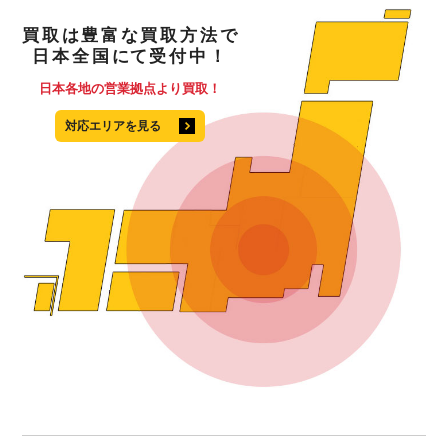
買取
は
豊富
な
買取方法
で
日本全国
にて
受付中！
日本各地の営業拠点より買取！
対応エリアを見る