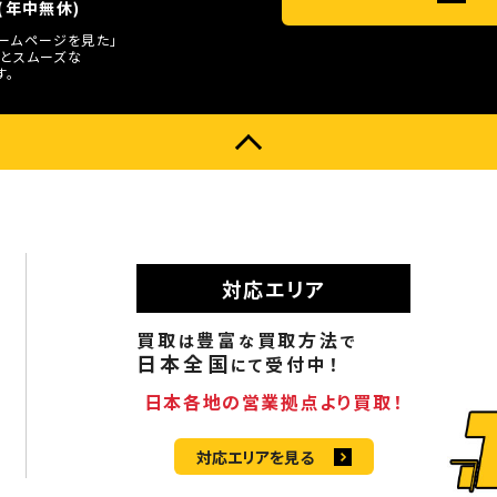
0(年中無休)
ホームページを見た」
とスムーズな
す。
対応エリア
買取
豊富
買取方法
は
な
で
日本全国
受付中！
にて
日本各地の営業拠点より買取！
対応エリアを見る