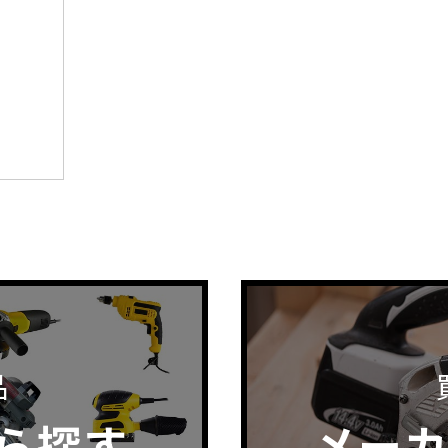
品
ら探す
メー