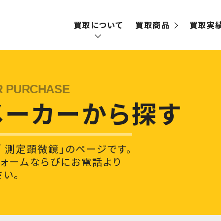
買取について
買取商品
買取実
買取の流れ
宅配買取
メーカーから探す
出張買取
「 測定顕微鏡」のページです。
フォームならびにお電話より
い。