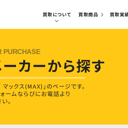
買取について
買取商品
買取実
買取の流れ
宅配買取
メーカーから探す
出張買取
マックス(MAX)」のページです。
フォームならびにお電話より
い。