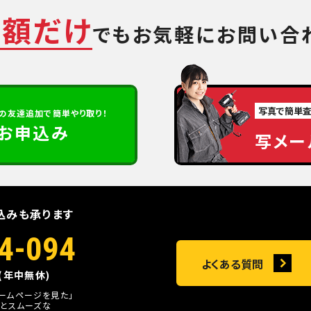
金額だけ
でも
お気軽にお問い合
写真で簡単
の
友達追加で簡単やり取り！
定お申込み
写メー
込みも承ります
4-094
よくある質問
0(年中無休)
ホームページを見た」
とスムーズな