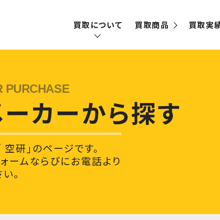
買取について
買取商品
買取実
買取の流れ
宅配買取
メーカーから探す
出張買取
 空研」のページです。
フォームならびにお電話より
い。