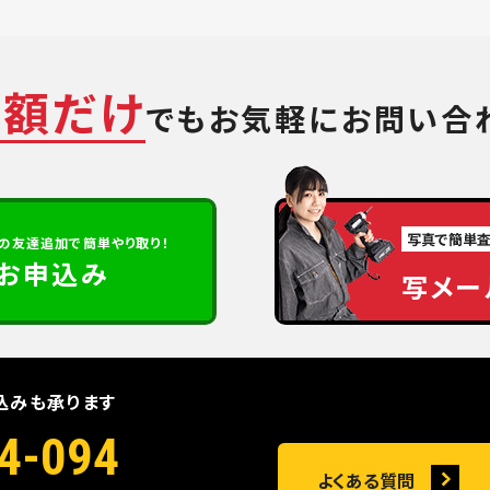
金額だけ
でも
お気軽にお問い合
写真で簡単
の
友達追加で簡単やり取り！
定お申込み
写メー
込みも承ります
4-094
よくある質問