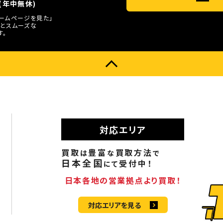
0(年中無休)
ホームページを見た」
とスムーズな
す。
対応エリア
買取
豊富
買取方法
は
な
で
日本全国
受付中！
にて
日本各地の営業拠点より買取！
対応エリアを見る