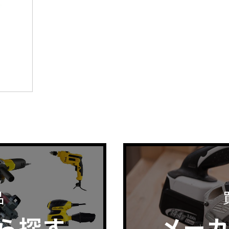
品
ら探す
メー