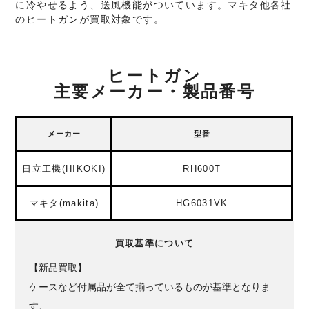
に冷やせるよう、送風機能がついています。マキタ他各社
のヒートガンが買取対象です。
ヒートガン
主要メーカー・製品番号
メーカー
型番
日立工機(HIKOKI)
RH600T
マキタ(makita)
HG6031VK
買取基準について
【新品買取】
ケースなど付属品が全て揃っているものが基準となりま
す。