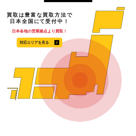
買取
は
豊富
な
買取方法
で
日本全国
にて
受付中！
日本各地の営業拠点より買取！
対応エリアを見る