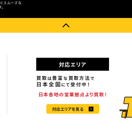
とスムーズな
す。
対応エリア
買取
豊富
買取方法
は
な
で
日本全国
受付中！
にて
日本各地の営業拠点より買取！
対応エリアを見る