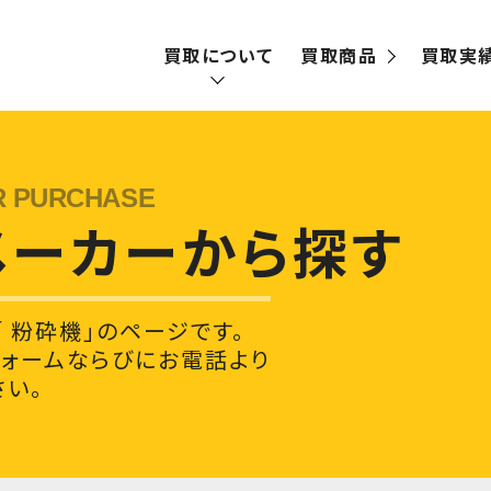
買取について
買取商品
買取実
買取の流れ
宅配買取
メーカーから探す
出張買取
 粉砕機」のページです。
フォームならびにお電話より
い。