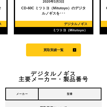
2020年3月3日
タ
CD-60C ミツトヨ（Mitutoyo）のデジタ
ルノギスを･･･
ス
デジタルノギス
）
ミツトヨ（Mitutoyo）
買取実績一覧
デジタルノギス
主要メーカー・製品番号
メーカー
型番