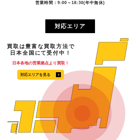
営業時間：9:00～18:30(年中無休)
対応エリア
買取
は
豊富
な
買取方法
で
日本全国
にて
受付中！
日本各地の営業拠点より買取！
対応エリアを見る