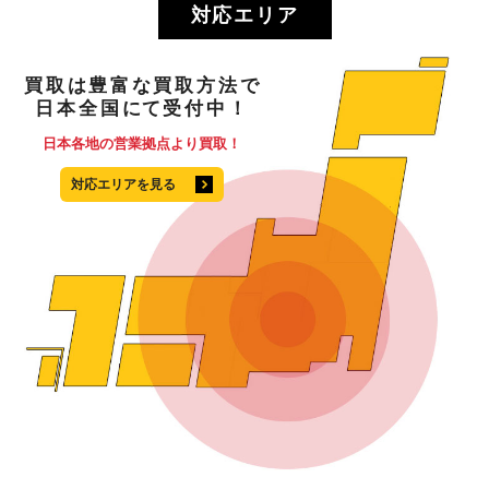
対応エリア
買取
は
豊富
な
買取方法
で
日本全国
にて
受付中！
日本各地の営業拠点より買取！
対応エリアを見る