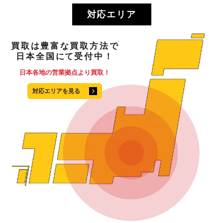
対応エリア
買取
は
豊富
な
買取方法
で
日本全国
にて
受付中！
日本各地の営業拠点より買取！
対応エリアを見る