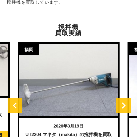
撹拌機を買取しています。
撹拌機
買取実績
福岡
取
2020年3月19日
UT2204 マキタ（makita）の撹拌機を買取
機