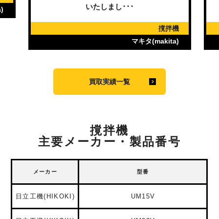
いたしまし･･･
)
撹拌機
マキタ(makita)
買取実績一覧
撹拌機
主要メーカー・製品番号
メーカー
型番
日立工機(HIKOKI)
UM15V