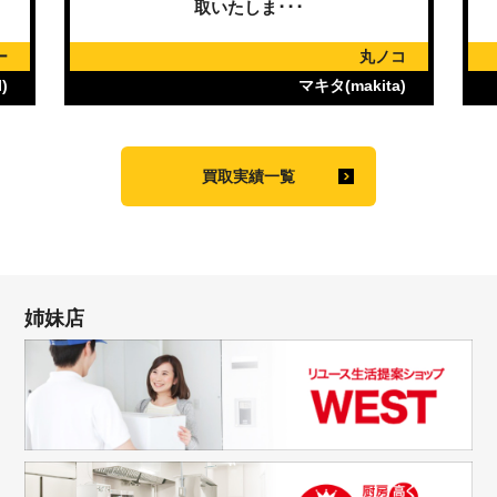
取いたしま･･･
取い
丸ノコ
マキタ(makita)
買取実績一覧
姉妹店