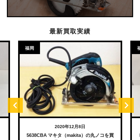
最新買取実績
岡
福岡
2020年12月8日
20
638CBA マキタ（makita）の丸ノコを買
HHB25 ホン