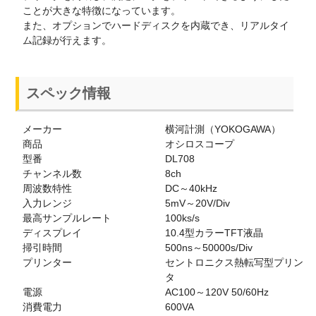
ことが大きな特徴になっています。
また、オプションでハードディスクを内蔵でき、リアルタイ
ム記録が行えます。
スペック情報
メーカー
横河計測（YOKOGAWA）
商品
オシロスコープ
型番
DL708
チャンネル数
8ch
周波数特性
DC～40kHz
入力レンジ
5mV～20V/Div
最高サンプルレート
100ks/s
ディスプレイ
10.4型カラーTFT液晶
掃引時間
500ns～50000s/Div
プリンター
セントロニクス熱転写型プリン
タ
電源
AC100～120V 50/60Hz
消費電力
600VA