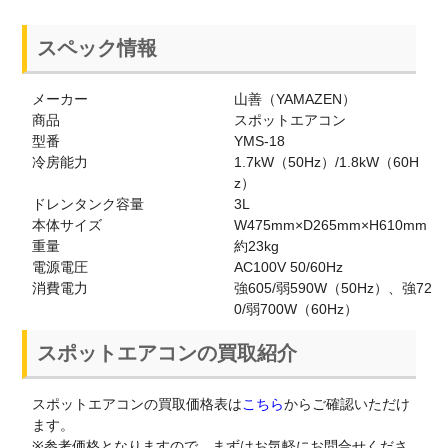
スペック情報
メーカー
山善（YAMAZEN）
商品
スポットエアコン
型番
YMS-18
冷房能力
1.7kW（50Hz）/1.8kW（60H
z）
ドレンタンク容量
3L
本体サイズ
W475mm×D265mm×H610mm
重量
約23kg
電源電圧
AC100V 50/60Hz
消費電力
強605/弱590W（50Hz）、強72
0/弱700W（60Hz）
スポットエアコンの買取紹介
スポットエアコンの買取価格表は
こちら
からご確認いただけ
ます。
※参考価格となりますので、まずはお気軽にお問合せくださ