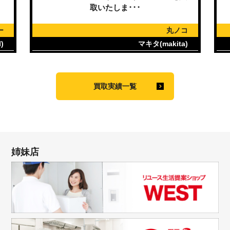
取いたしま･･･
ー
丸ノコ
)
マキタ(makita)
買取実績一覧
姉妹店