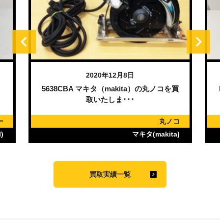
2020年12月8日
）
5638CBA マキタ（makita）の丸ノコを買
取いたしま･･･
ー
丸ノコ
)
マキタ(makita)
買取実績一覧