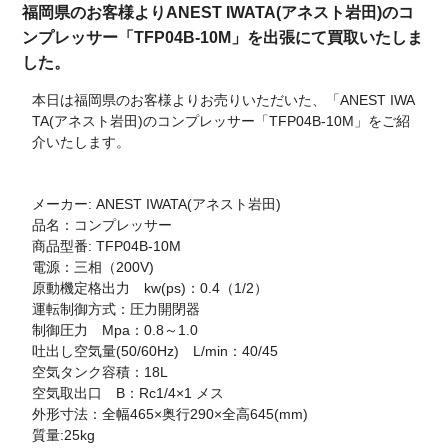
福岡県のお客様よりANEST IWATA(アネスト岩田)のコ
ンプレッサー「TFP04B-10M」を出張にて買取いたしま
した。
本日は福岡県のお客様よりお売りいただいた、「ANEST IWA
TA(アネスト岩田)のコンプレッサー「TFP04B-10M」をご紹
介いたします。
メーカー: ANEST IWATA(アネスト岩田)
品名：コンプレッサー
商品型番: TFP04B-10M
電源：三相（200V)
原動機定格出力 kw(ps)：0.4（1/2）
運転制御方式：圧力開閉器
制御圧力 Mpa：0.8～1.0
吐出し空気量(50/60Hz) L/min：40/45
空気タンク容積：18L
空気取出口 B：Rc1/4×1 メス
外形寸法：全幅465×奥行290×全高645(mm)
質量:25kg