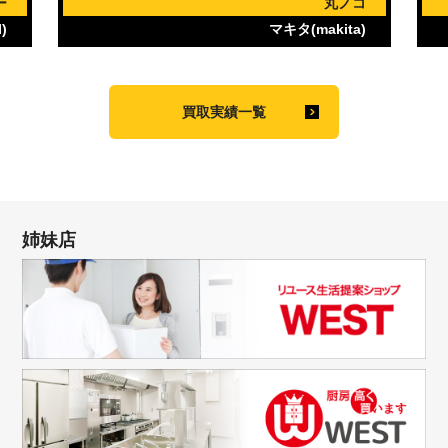
ー
丸ノコ
)
マキタ(makita)
買取実績一覧
姉妹店