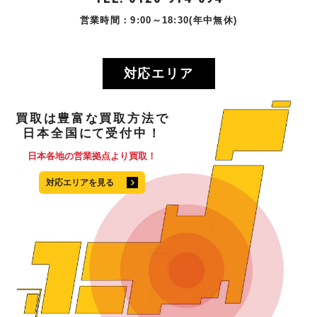
営業時間：9:00～18:30(年中無休)
対応エリア
買取
は
豊富
な
買取方法
で
日本全国
にて
受付中！
日本各地の営業拠点より買取！
対応エリアを見る