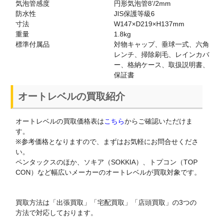
気泡管感度
円形気泡管8’/2mm
防水性
JIS保護等級6
寸法
W147×D219×H137mm
重量
1.8kg
標準付属品
対物キャップ、垂球一式、六角
レンチ、掃除刷毛、レインカバ
ー、格納ケース、取扱説明書、
保証書
オートレベルの買取紹介
オートレベルの買取価格表は
こちら
からご確認いただけま
す。
※参考価格となりますので、まずはお気軽にお問合せくださ
い。
ペンタックスのほか、ソキア（SOKKIA）、トプコン（TOP
CON）など幅広いメーカーのオートレベルが買取対象です。
買取方法は「出張買取」「宅配買取」「店頭買取」の3つの
方法で対応しております。