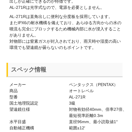
出しが正確にできるのが特徴です。
AL-271Rは光学式なので、電源を必要としません。
AL-271Rは直角出しに便利な分度板を採用しています。
またIPX6の耐水機構を備えており、あらゆる方向からの水の
噴流も完全にブロックするため機械内部に水が浸入すること
がありません。
対物部には窒素ガスが封入されており、雨天時や湿度の高い
環境でも望遠鏡が曇らないのもポイントです。
スペック情報
メーカー
ペンタックス（PENTAX）
商品
オートレベル
型番
AL-271R
国土地理院認定
3級
望遠鏡仕様
対物有効径40mm、倍率27倍、
最短視準距離0.3m
水平目盛
直径96mm、最小読取値1°
自動補正機構
範囲±12′