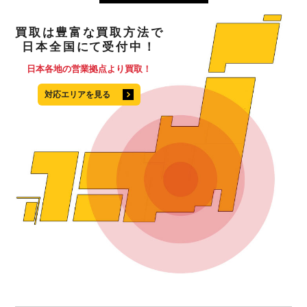
買取
は
豊富
な
買取方法
で
日本全国
にて
受付中！
日本各地の営業拠点より買取！
対応エリアを見る