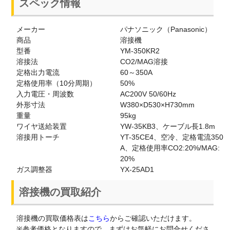
スペック情報
メーカー
パナソニック（Panasonic）
商品
溶接機
型番
YM-350KR2
溶接法
CO2/MAG溶接
定格出力電流
60～350A
定格使用率（10分周期）
50%
入力電圧・周波数
AC200V 50/60Hz
外形寸法
W380×D530×H730mm
重量
95kg
ワイヤ送給装置
YW-35KB3、ケーブル長1.8m
溶接用トーチ
YT-35CE4、空冷、定格電流350
A、定格使用率CO2:20%/MAG:
20%
ガス調整器
YX-25AD1
溶接機の買取紹介
溶接機の買取価格表は
こちら
からご確認いただけます。
※参考価格となりますので、まずはお気軽にお問合せくださ