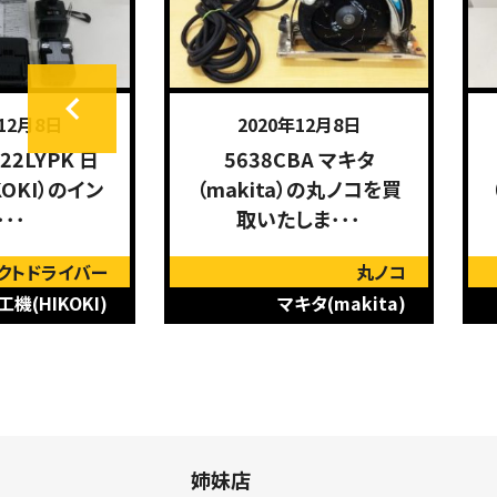
年12月8日
2020年12月8日
22LYPK 日
5638CBA マキタ
KOKI）のイン
（makita）の丸ノコを買
･･･
取いたしま･･･
クトドライバー
丸ノコ
機(HIKOKI)
マキタ(makita)
姉妹店