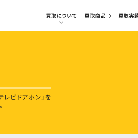
買取について
買取商品
買取実
買取の流れ
宅配買取
出張買取
テレビドアホン」を
。