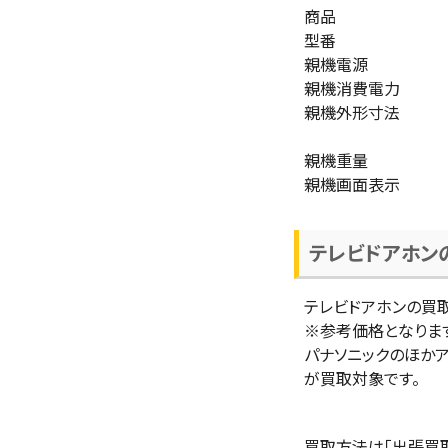
商品
型番
親機電源
親機消費電力
親機外形寸法
親機重量
親機画面表示
テレビドアホン
テレビドアホンの買
※参考価格となりま
パナソニックのほか
が買取対象です。
買取方法は「出張買取