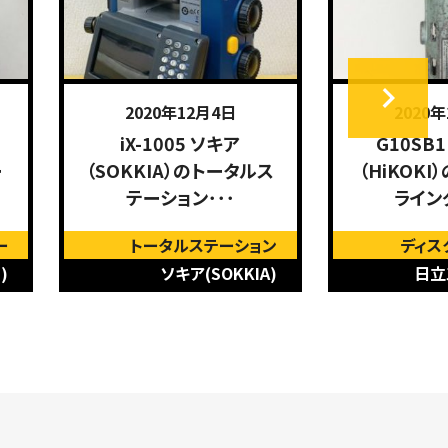
2020年12月4日
2020
iX-1005 ソキア
G10SB
ー
（SOKKIA）のトータルス
（HiKOK
テーション･･･
ライン
ー
トータルステーション
ディス
)
ソキア(SOKKIA)
日立工