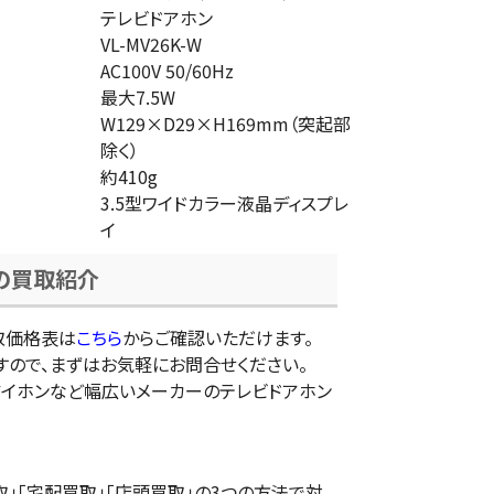
テレビドアホン
VL-MV26K-W
AC100V 50/60Hz
最大7.5W
W129×D29×H169mm（突起部
除く）
約410g
3.5型ワイドカラー液晶ディスプレ
イ
の買取紹介
取価格表は
こちら
からご確認いただけます。
すので、まずはお気軽にお問合せください。
アイホンなど幅広いメーカーのテレビドアホン
」「宅配買取」「店頭買取」の3つの方法で対