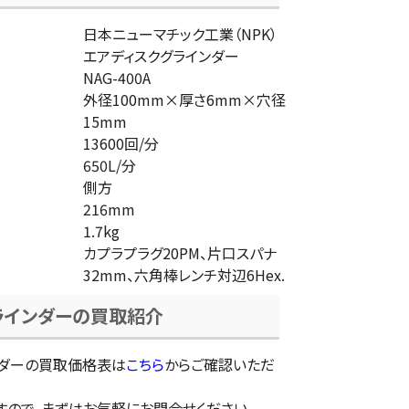
日本ニューマチック工業（NPK）
エアディスクグラインダー
NAG-400A
外径100mm×厚さ6mm×穴径
15mm
13600回/分
650L/分
側方
216mm
1.7kg
カプラプラグ20PM、片口スパナ
32mm、六角棒レンチ対辺6Hex.
ラインダーの買取紹介
ンダーの買取価格表は
こちら
からご確認いただ
すので、まずはお気軽にお問合せください。