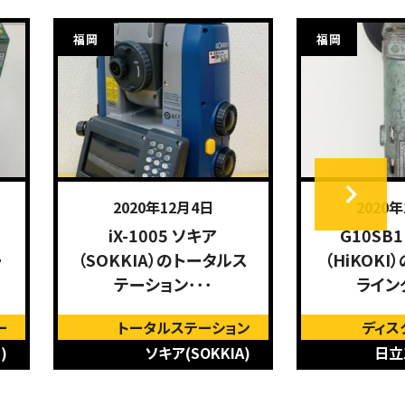
福岡
福岡
2020年12月4日
2020
iX-1005 ソキア
G10SB
ー
（SOKKIA）のトータルス
（HiKOK
テーション･･･
ライン
ー
トータルステーション
ディス
)
ソキア(SOKKIA)
日立工