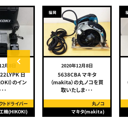
福岡
年12月8日
2020年12月8日
22LYPK 日
5638CBA マキタ
KOKI）のイン
（makita）の丸ノコを買
･･･
取いたしま･･･
クトドライバー
丸ノコ
機(HIKOKI)
マキタ(makita)