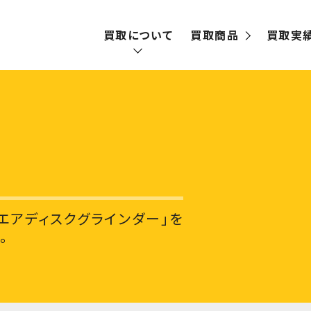
買取について
買取商品
買取実
買取の流れ
宅配買取
出張買取
エアディスクグラインダー」を
。