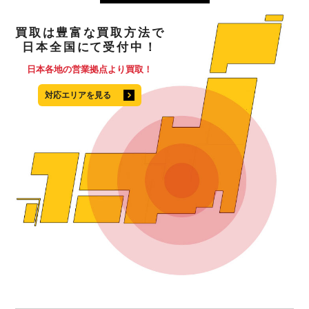
買取
は
豊富
な
買取方法
で
日本全国
にて
受付中！
日本各地の営業拠点より買取！
対応エリアを見る