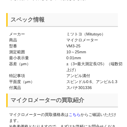
スペック情報
メーカー
ミツトヨ（Mitutoyo）
商品
マイクロメーター
型番
VM3-25
測定範囲
10～25mm
最小表示量
0.01mm
器差（μm）
±（3+最大測定長/25）（端数切
上げ）
特記事項
アンビル溝付
平面度（μm）
スピンドル0.6、アンビル1.3
付属品
スパナ301336
マイクロメーターの買取紹介
マイクロメーターの買取価格表は
こちら
からご確認いただけ
ます。
※参考価格となりますので、まずはお気軽にお問合せくださ