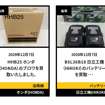
福岡
福岡
2020年12月7日
2020年12月4日
BSL36B18 日立工機
iX-1005 ソキア
（HiKOKI）のバッテリー
（SOKKIA）のトータル
を買取･･･
テーション･･･
バッテリー
トータルステーショ
日立工機(HIKOKI)
ソキア(SOKKIA