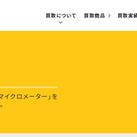
買取について
買取商品
買取実
買取の流れ
宅配買取
出張買取
マイクロメーター」を
。