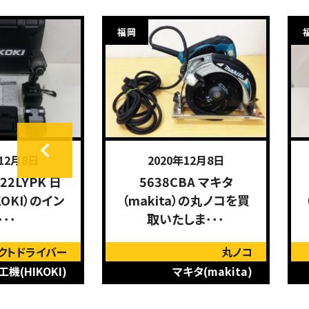
福岡
年12月8日
2020年12月7日
BA マキタ
HHB25 ホンダ
a）の丸ノコを買
（HONDA）のブロワを買
しま･･･
取いたしました。
丸ノコ
送風機
キタ(makita)
ホンダ(HONDA)