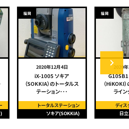
福岡
福岡
2020年12月4日
2020
G10SB1 日立工機
TE10 ヒル
ス
（HiKOKI）のディスクグ
のハンマド
ラインダー･･･
たし
ン
ディスクグラインダー
)
日立工機(HIKOKI)
ヒ