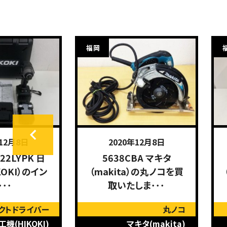
福岡
年12月8日
2020年12月8日
22LYPK 日
5638CBA マキタ
KOKI）のイン
（makita）の丸ノコを買
･･･
取いたしま･･･
クトドライバー
丸ノコ
機(HIKOKI)
マキタ(makita)