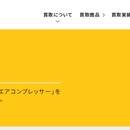
買取について
買取商品
買取実
買取の流れ
宅配買取
出張買取
エアコンプレッサー」を
。