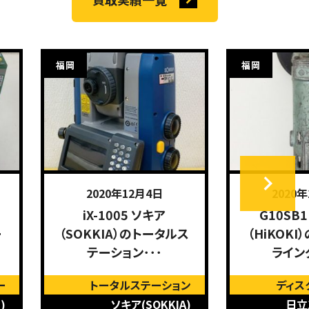
福岡
福岡
2020年12月4日
2020
iX-1005 ソキア
G10SB
ー
（SOKKIA）のトータルス
（HiKOK
テーション･･･
ライン
ー
トータルステーション
ディス
)
ソキア(SOKKIA)
日立工