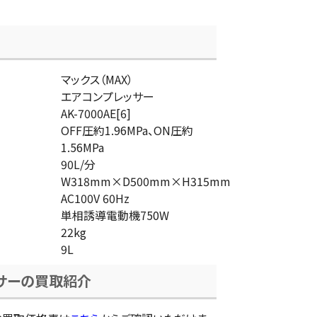
マックス（MAX）
エアコンプレッサー
AK-7000AE[6]
OFF圧約1.96MPa、ON圧約
1.56MPa
90L/分
W318mm×D500mm×H315mm
AC100V 60Hz
単相誘導電動機750W
22kg
9L
サーの買取紹介