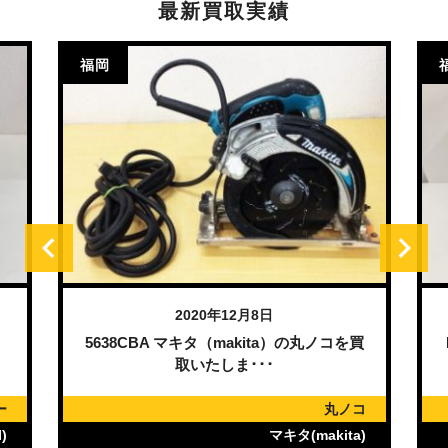
最新買取実績
福岡
2020年12月8日
）
5638CBA マキタ（makita）の丸ノコを買
取いたしま･･･
ー
丸ノコ
)
マキタ(makita)