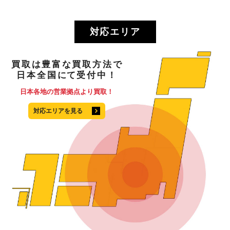
対応エリア
買取
は
豊富
な
買取方法
で
日本全国
にて
受付中！
日本各地の営業拠点より買取！
対応エリアを見る