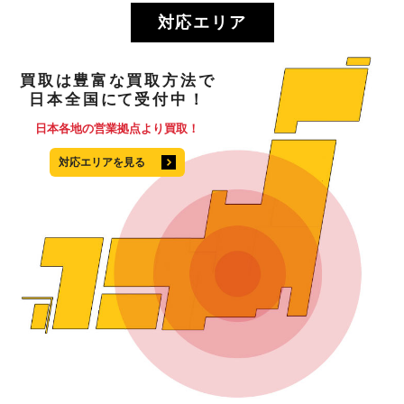
対応エリア
買取
は
豊富
な
買取方法
で
日本全国
にて
受付中！
日本各地の営業拠点より買取！
対応エリアを見る