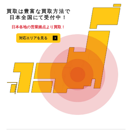
買取
は
豊富
な
買取方法
で
日本全国
にて
受付中！
日本各地の営業拠点より買取！
対応エリアを見る