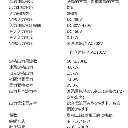
単独運転検出
受動的方式・新型能動的方式
出力制御対応
対応
入力回路数
2回路
定格入力電圧
DC280V
入力運転電圧範囲
DC80V~420V
最大入力電圧
DC450V
最大入力電流
2.1kW
定格出力電圧
連系運転時:AC202V
自立運転時:AC101V
定格出力周波数
50Hz/60Hz
連系定格出力
4.0kW
自立定格出力
1.5kW
夜間消費電力
+1.3W
電力変換効率
95.0%
出力基本波力率
連系運転時0.95以上(定格の1/2~
定格出力)
出力電流歪み率
総合電流歪み率5%以下、各自
調波3%以下
相数
単相二線(単相三線に接続)
絶縁方式
トランスレス
動作温度
-20℃～40℃