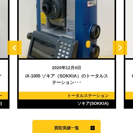
2020年12月4日
のトータルス
G10SB1 日立工機（HiKOKI）のディスク
グラインダー･･･
テーション
ディスクグラインダー
SOKKIA)
日立工機(HIKOKI)
買取実績一覧