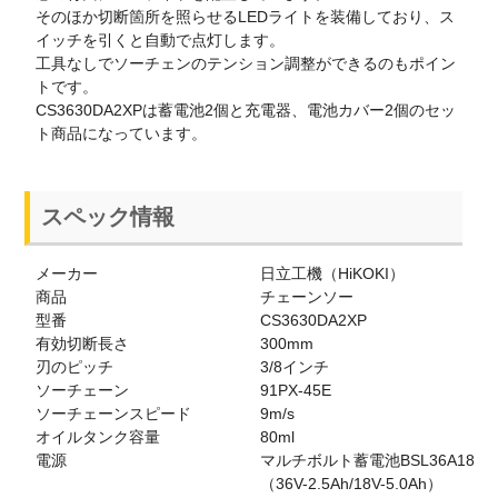
そのほか切断箇所を照らせるLEDライトを装備しており、ス
イッチを引くと自動で点灯します。
工具なしでソーチェンのテンション調整ができるのもポイン
トです。
CS3630DA2XPは蓄電池2個と充電器、電池カバー2個のセッ
ト商品になっています。
スペック情報
メーカー
日立工機（HiKOKI）
商品
チェーンソー
型番
CS3630DA2XP
有効切断長さ
300mm
刃のピッチ
3/8インチ
ソーチェーン
91PX-45E
ソーチェーンスピード
9m/s
オイルタンク容量
80ml
電源
マルチボルト蓄電池BSL36A18
（36V-2.5Ah/18V-5.0Ah）