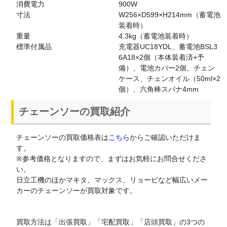
消費電力
900W
寸法
W256×D599×H214mm（蓄電池
装着時）
重量
4.3kg（蓄電池装着時）
標準付属品
充電器UC18YDL、蓄電池BSL3
6A18×2個（本体装着済+予
備）、電池カバー2個、チェン
ケース、チェンオイル（50ml×2
個）、六角棒スパナ4mm
チェーンソーの買取紹介
チェーンソーの買取価格表は
こちら
からご確認いただけま
す。
※参考価格となりますので、まずはお気軽にお問合せくださ
い。
日立工機のほかマキタ、マックス、リョービなど幅広いメー
カーのチェーンソーが買取対象です。
買取方法は「出張買取」「宅配買取」「店頭買取」の3つの