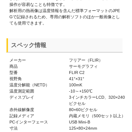
操作が容易なことも特徴です。
解析用の熱画像は温度情報を含んだ標準フォーマットのJPE
Gで記録されるため、専用の解析ソフトのほか一般画像とし
ても使用できます。
スペック情報
メーカー
フリアー（FLIR）
商品
サーモグラフィ
型番
FLIR C2
視野角
41°×31°
温度分解能（NETD）
100mK
温度測定範囲
-10～+150℃
ディスプレイ
3インチカラーLCD、320×240
ピクセル
赤外線解像度
80×60ピクセル
記録メディア
内蔵メモリ（500セット以上）
PCインターフェース
USB Mini-B
寸法
125×80×24mm