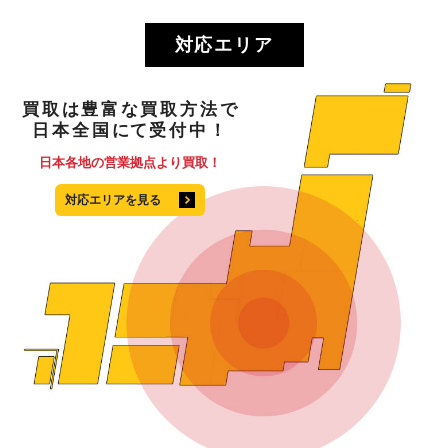
対応エリア
買取
は
豊富
な
買取方法
で
日本全国
にて
受付中！
日本各地の営業拠点より買取！
対応エリアを見る