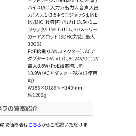
ネットワーク：100Base-TX、外部デ
バイスI/O：入力2/出力2、音声入出
力：入力1（3.5Φミニジャック:LINE
IN/MIC IN切替）/出力1（3.5Φミニ
ジャック/LINE OUT）、SDメモリー
カードスロット（SDHC対応、最大
32GB）
PoE給電（LANコネクター）、ACア
ダプター（PA-V17）、AC24V/DC12V
最大8.6W（PoE給電時）、約
10.9W（ACアダプターPA-V17使用
時）
W186×D186×H140mm
約1200g
メラの買取紹介
の買取価格表は
こちら
からご確認いただけま