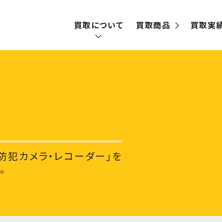
買取について
買取商品
買取実
買取の流れ
宅配買取
出張買取
防犯カメラ・レコーダー」を
。