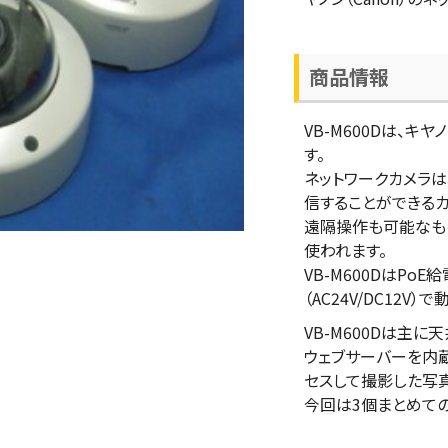
商品情報
VB-M600Dは、キ
す。
ネットワークカメラ
信することができるカ
遠隔操作も可能なも
使われます。
VB-M600DはPo
（AC24V/DC12V）
VB-M600Dは主
ウェブサーバーを内
セスして撮影した写
今回は3個まとめて