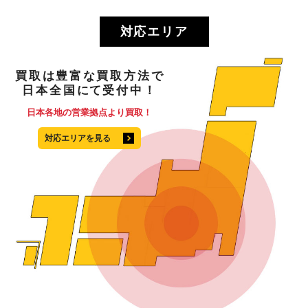
対応エリア
買取
は
豊富
な
買取方法
で
日本全国
にて
受付中！
日本各地の営業拠点より買取！
対応エリアを見る