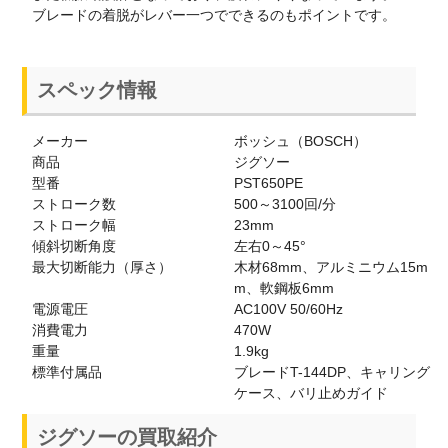
ブレードの着脱がレバー一つでできるのもポイントです。
スペック情報
メーカー
ボッシュ（BOSCH）
商品
ジグソー
型番
PST650PE
ストローク数
500～3100回/分
ストローク幅
23mm
傾斜切断角度
左右0～45°
最大切断能力（厚さ）
木材68mm、アルミニウム15m
m、軟鋼板6mm
電源電圧
AC100V 50/60Hz
消費電力
470W
重量
1.9kg
標準付属品
ブレードT-144DP、キャリング
ケース、バリ止めガイド
ジグソーの買取紹介