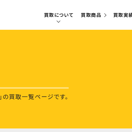
買取について
買取商品
買取実
買取の流れ
宅配買取
出張買取
」の買取一覧ページです。