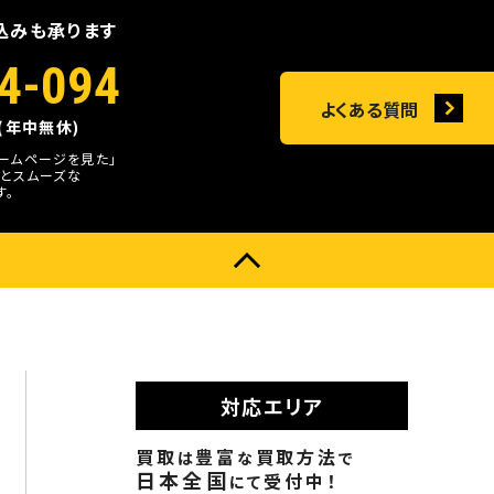
込みも承ります
4-094
よくある質問
0(年中無休)
ホームページを見た」
とスムーズな
す。
対応エリア
買取
豊富
買取方法
は
な
で
日本全国
受付中！
にて