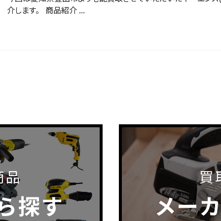
介します。 商品紹介 ...
商品
買
ら探す
メー