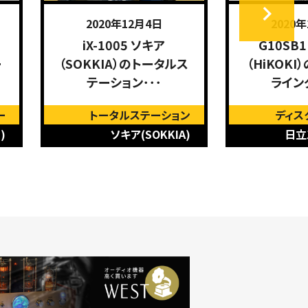
2020年12月4日
2020
iX-1005 ソキア
G10SB
ー
（SOKKIA）のトータルス
（HiKOK
テーション･･･
ライン
ー
トータルステーション
ディス
)
ソキア(SOKKIA)
日立工