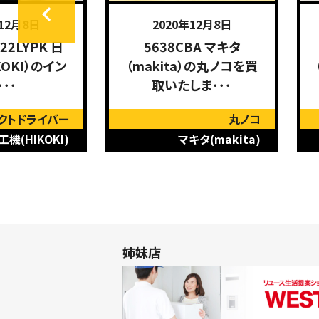
年12月8日
2020年12月8日
22LYPK 日
5638CBA マキタ
KOKI）のイン
（makita）の丸ノコを買
･･･
取いたしま･･･
クトドライバー
丸ノコ
機(HIKOKI)
マキタ(makita)
姉妹店