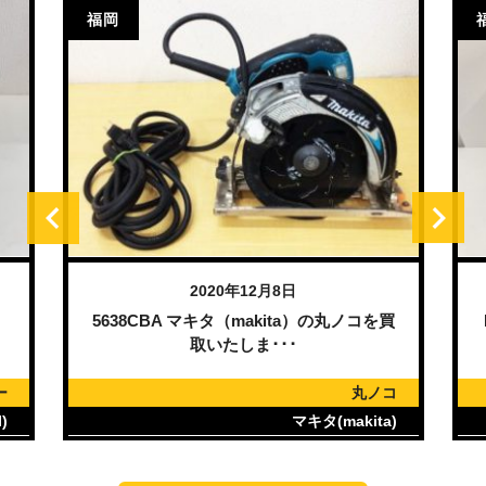
福岡
2020年12月8日
）
5638CBA マキタ（makita）の丸ノコを買
取いたしま･･･
ー
丸ノコ
)
マキタ(makita)