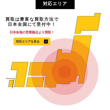
対応エリア
買取
は
豊富
な
買取方法
で
日本全国
にて
受付中！
日本各地の営業拠点より買取！
対応エリアを見る