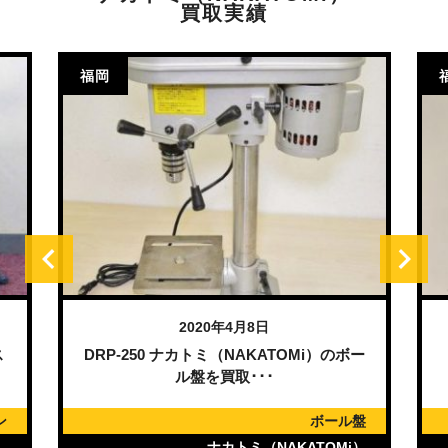
買取実績
福岡
2020年4月8日
ス
DRP-250 ナカトミ（NAKATOMi）のボー
ル盤を買取･･･
ン
ボール盤
）
ナカトミ（NAKATOMi）