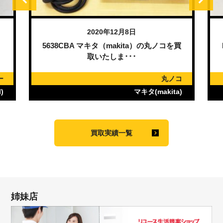
2020年12月8日
）
5638CBA マキタ（makita）の丸ノコを買
取いたしま･･･
ー
丸ノコ
)
マキタ(makita)
買取実績一覧
姉妹店