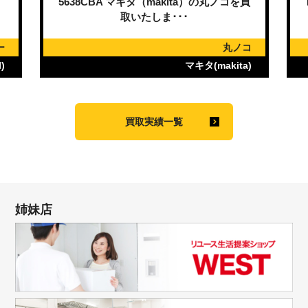
）
5638CBA マキタ（makita）の丸ノコを買
取いたしま･･･
ー
丸ノコ
)
マキタ(makita)
買取実績一覧
姉妹店