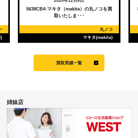
2020年12月8日
）
5638CBA マキタ（makita）の丸ノコを買
取いたしま･･･
ー
丸ノコ
)
マキタ(makita)
買取実績一覧
姉妹店